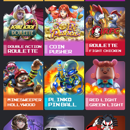
NEW
TANGKAS
RTP
DEPOSIT
WITHDRAW
PROMOSI
DOWNLOAD APLIKASI
REFERRAL
JACKPOT
VIP MEMBER
HUBUNGI KAMI