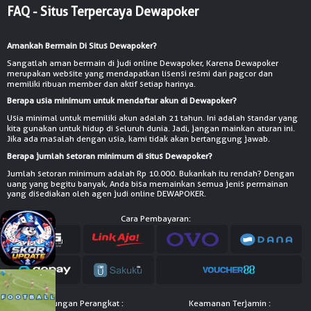
FAQ - Situs Terpercaya Dewapoker
Amankah Bermain Di Situs Dewapoker?
VIDEO EMAIL CAMPAIGN
Sangatlah aman bermain di judi online Dewapoker, Karena Dewapoker
merupakan website yang mendapatkan lisensi resmi dari pagcor dan
memiliki ribuan member dan aktif setiap harinya.
Berapa usia minimum untuk mendaftar akun di Dewapoker?
Usia minimal untuk memiliki akun adalah 21 tahun. Ini adalah standar yang
kita gunakan untuk hidup di seluruh dunia. Jadi, jangan mainkan aturan ini.
Jika ada masalah dengan usia, kami tidak akan bertanggung jawab.
Berapa jumlah setoran minimum di situs Dewapoker?
Jumlah setoran minimum adalah Rp 10.000. Bukankah itu rendah? Dengan
uang yang begitu banyak, Anda bisa memainkan semua jenis permainan
yang disediakan oleh agen judi online DEWAPOKER.
VIDEO TUTORIAL QRIS DANA
Cara Pembayaran:
Dukungan Perangkat :
Keamanan Terjamin :